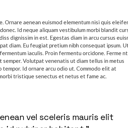
ue. Ornare aenean euismod elementum nisi quis eleife
donec. Id neque aliquam vestibulum morbi blandit cur
ndiss dignissim in est. Egestas diam in arcu cursus eui
utpat diam. Eu feugiat pretium nibh consequat ipsum. U
fermentum iaculis. Proin fermentu orcidone. Ferme n
t semper. Volutpat venenatis ut diam tellus in metus
o tempor. Id ornare arcu odio ut. Commodo elit at
morbi tristique senectus et netus et fame ac.
nean vel sceleris mauris elit