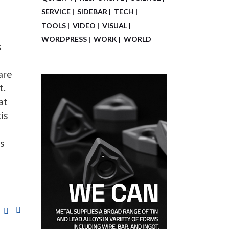
SERVICE
SIDEBAR
TECH
E
TOOLS
VIDEO
VISUAL
WORDPRESS
WORK
WORLD
s
are
t.
at
is
us