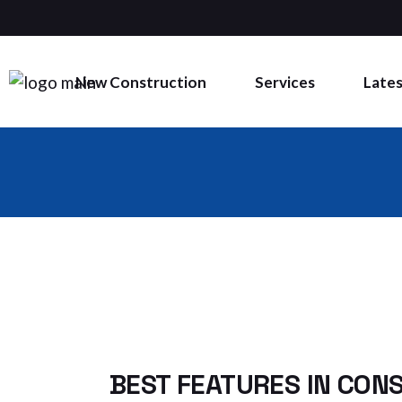
Residential
Backflow Preve
Commercial & Industrial
Fire Extinguishe
New Construction
Services
Lates
Fire Sprinklers
Kitchen Hood S
Systems
Residential
Backflow Prevention
Commercial & Industrial
Fire Extinguishers
Fire Sprinklers
Kitchen Hood Suppress
Systems
BEST FEATURES IN CON