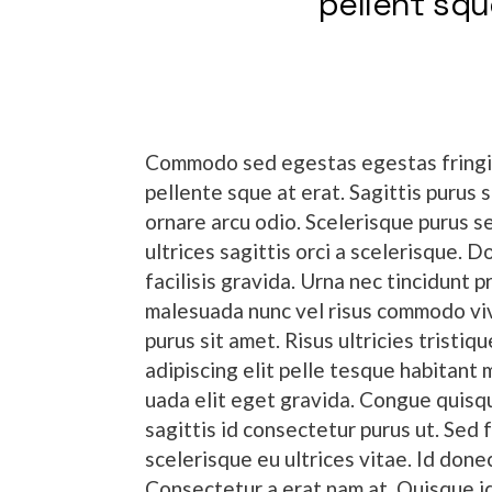
pellent squ
Commodo sed egestas egestas fringilla
pellente sque at erat. Sagittis purus 
ornare arcu odio. Scelerisque purus se
ultrices sagittis orci a scelerisque. 
facilisis gravida. Urna nec tincidunt 
malesuada nunc vel risus commodo viv
purus sit amet. Risus ultricies tristi
adipiscing elit pelle tesque habitant
uada elit eget gravida. Congue quisqu
sagittis id consectetur purus ut. Sed f
scelerisque eu ultrices vitae. Id done
Consectetur a erat nam at. Quisque 