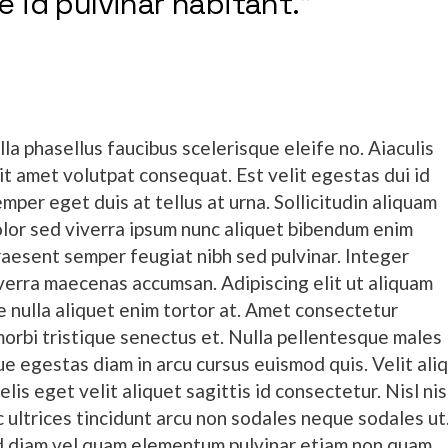
e id pulvinar habitant.”
 phasellus faucibus scelerisque eleife no. Aiaculis
sit amet volutpat consequat. Est velit egestas dui id
mper eget duis at tellus at urna. Sollicitudin aliquam
Dolor sed viverra ipsum nunc aliquet bibendum enim
praesent semper feugiat nibh sed pulvinar. Integer
erra maecenas accumsan. Adipiscing elit ut aliquam
que nulla aliquet enim tortor at. Amet consectetur
 morbi tristique senectus et. Nulla pellentesque males
e egestas diam in arcu cursus euismod quis. Velit ali
elis eget velit aliquet sagittis id consectetur. Nisl nis
c ultrices tincidunt arcu non sodales neque sodales ut
id diam vel quam elementum pulvinar etiam non quam