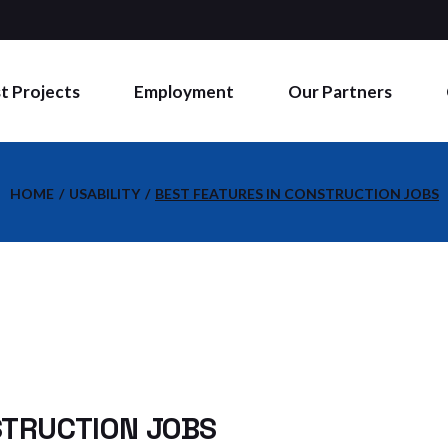
ntion
rs
t Projects
Employment
Our Partners
uppression
HOME
USABILITY
BEST FEATURES IN CONSTRUCTION JOBS
ion
STRUCTION JOBS