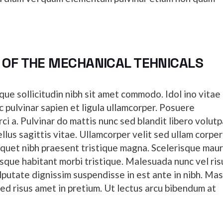
 OF THE MECHANICAL TEHNICALS
ique sollicitudin nibh sit amet commodo. Idol ino vitae
c pulvinar sapien et ligula ullamcorper. Posuere
orci a. Pulvinar do mattis nunc sed blandit libero volut
lus sagittis vitae. Ullamcorper velit sed ullam corper
iquet nibh praesent tristique magna. Scelerisque maur
sque habitant morbi tristique. Malesuada nunc vel ris
utate dignissim suspendisse in est ante in nibh. Ma
 risus amet in pretium. Ut lectus arcu bibendum at