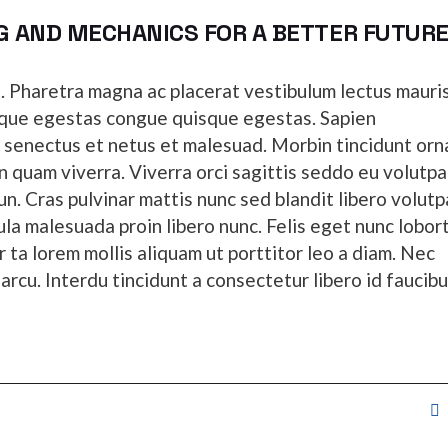
G AND MECHANICS FOR A BETTER FUTUR
st. Pharetra magna ac placerat vestibulum lectus mauri
neque egestas congue quisque egestas. Sapien
e senectus et netus et malesuad. Morbin tincidunt orn
quam viverra. Viverra orci sagittis seddo eu volutpa
dun. Cras pulvinar mattis nunc sed blandit libero volutp
ula malesuada proin libero nunc. Felis eget nunc lobort
r ta lorem mollis aliquam ut porttitor leo a diam. Nec
rcu. Interdu tincidunt a consectetur libero id faucib