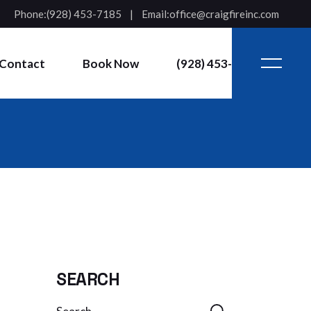
Phone:
(928) 453-7185
Email:
office@craigfireinc.com
Contact
Book Now
(928) 453-7185
SEARCH